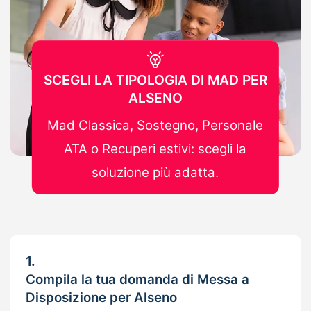
SCEGLI LA TIPOLOGIA DI MAD PER
ALSENO
Mad Classica, Sostegno, Personale
ATA o Recuperi estivi: scegli la
soluzione più adatta.
1.
Compila la tua domanda di Messa a
Disposizione per Alseno