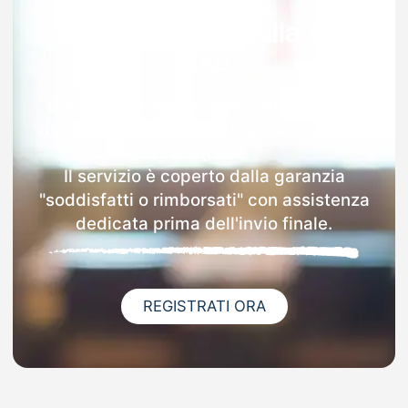
Garanzia 100% sulla tua
MAD
Dopo l'invio online della MAD a Alseno
riceverai via email i dettagli delle scuole
contattate.
Il servizio è coperto dalla garanzia
"soddisfatti o rimborsati" con assistenza
dedicata prima dell'invio finale.
REGISTRATI ORA