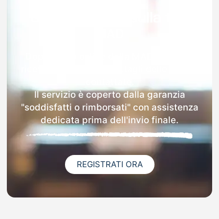
Garanzia 100% sulla tua
MAD
Dopo l'invio online della MAD a Alserio
riceverai via email i dettagli delle scuole
contattate.
Il servizio è coperto dalla garanzia
"soddisfatti o rimborsati" con assistenza
dedicata prima dell'invio finale.
REGISTRATI ORA