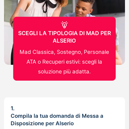
SCEGLI LA TIPOLOGIA DI MAD PER
ALSERIO
Mad Classica, Sostegno, Personale
ATA o Recuperi estivi: scegli la
soluzione più adatta.
1.
Compila la tua domanda di Messa a
Disposizione per Alserio