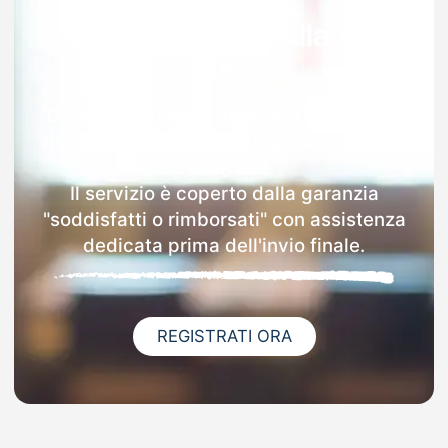
Garanzia 100% sulla tua
MAD
Dopo l'invio online della MAD a Arborea
riceverai via email i dettagli delle scuole
contattate.
Il servizio è coperto dalla garanzia
"soddisfatti o rimborsati" con assistenza
dedicata prima dell'invio finale.
REGISTRATI ORA