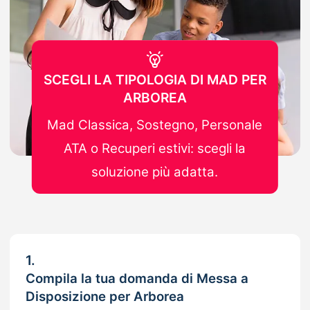
SCEGLI LA TIPOLOGIA DI MAD PER
ARBOREA
Mad Classica, Sostegno, Personale
ATA o Recuperi estivi: scegli la
soluzione più adatta.
1.
Compila la tua domanda di Messa a
Disposizione per Arborea