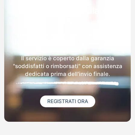
Garanzia 100% sulla tua
MAD
Dopo l'invio online della MAD a Arese
riceverai via email i dettagli delle scuole
contattate.
Il servizio è coperto dalla garanzia
"soddisfatti o rimborsati" con assistenza
dedicata prima dell'invio finale.
REGISTRATI ORA