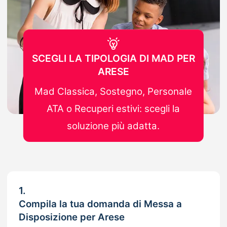
SCEGLI LA TIPOLOGIA DI MAD PER
ARESE
Mad Classica, Sostegno, Personale
ATA o Recuperi estivi: scegli la
soluzione più adatta.
1.
Compila la tua domanda di Messa a
Disposizione per Arese