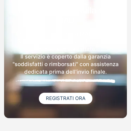
Garanzia 100% sulla tua
MAD
Dopo l'invio online della MAD a Ascoli
Satriano riceverai via email i dettagli
delle scuole contattate.
Il servizio è coperto dalla garanzia
"soddisfatti o rimborsati" con assistenza
dedicata prima dell'invio finale.
REGISTRATI ORA