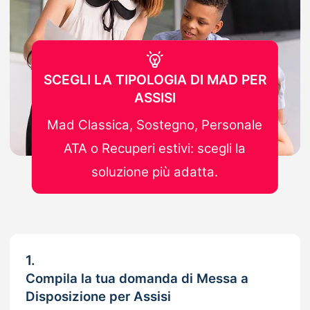
SCEGLI LA TIPOLOGIA DI MAD PER
ASSISI
Mad Classica, Sostegno, Personale
ATA o Recuperi estivi: scegli la
soluzione più adatta.
1.
Compila la tua domanda di Messa a
Disposizione per Assisi