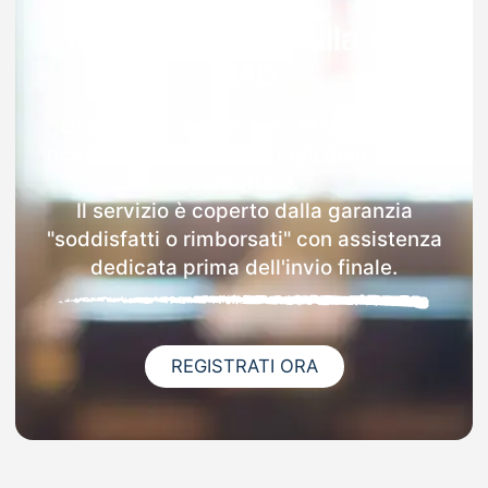
Garanzia 100% sulla tua
MAD
Dopo l'invio online della MAD a Assisi
riceverai via email i dettagli delle scuole
contattate.
Il servizio è coperto dalla garanzia
"soddisfatti o rimborsati" con assistenza
dedicata prima dell'invio finale.
REGISTRATI ORA