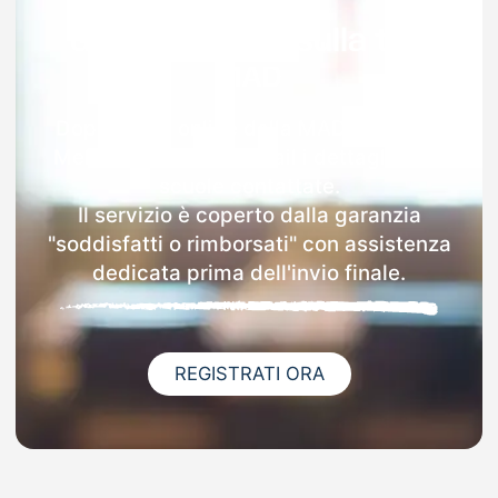
Garanzia 100% sulla tua
MAD
Dopo l'invio online della MAD a Azzano
Mella riceverai via email i dettagli delle
scuole contattate.
Il servizio è coperto dalla garanzia
"soddisfatti o rimborsati" con assistenza
dedicata prima dell'invio finale.
REGISTRATI ORA