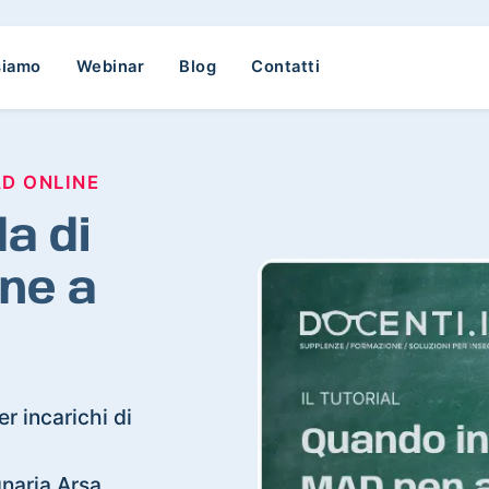
siamo
Webinar
Blog
Contatti
AD ONLINE
a di
ne a
r incarichi di
gnaria Arsa