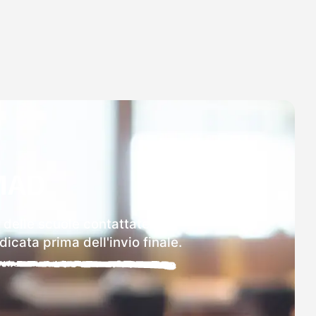
MAD
 delle scuole contattate.
icata prima dell'invio finale.