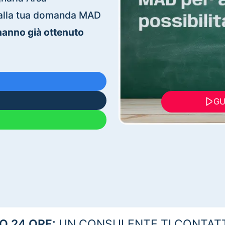
ti alla tua domanda MAD
 hanno già ottenuto
GU
 24 ORE:
UN CONSULENTE TI CONTAT