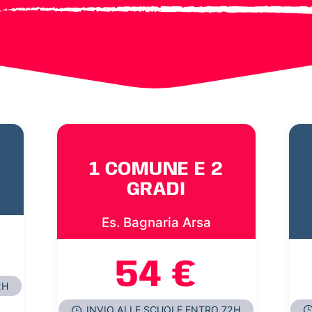
1 COMUNE E 2
GRADI
Es. Bagnaria Arsa
54 €
2H
INVIO ALLE SCUOLE ENTRO 72H