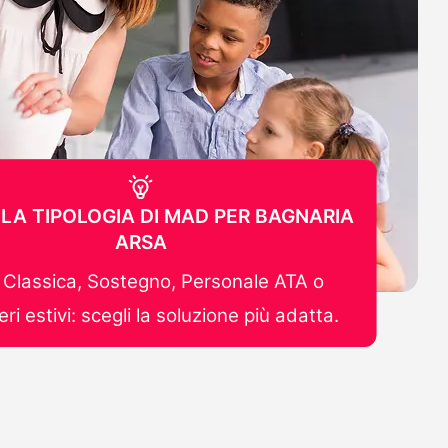
 LA TIPOLOGIA DI MAD PER BAGNARIA
ARSA
Classica, Sostegno, Personale ATA o
ri estivi: scegli la soluzione più adatta.