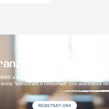
ranzia 100% sulla tua 
a MAD a Bagnaria Arsa riceverai via email i dettagli
aranzia "soddisfatti o rimborsati" con assistenza ded
REGISTRATI ORA