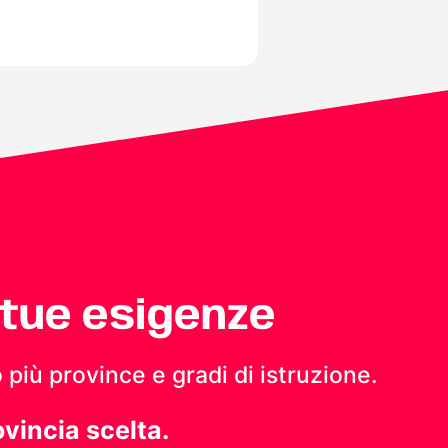
 tue esigenze
 più province e gradi di istruzione.
ovincia scelta.