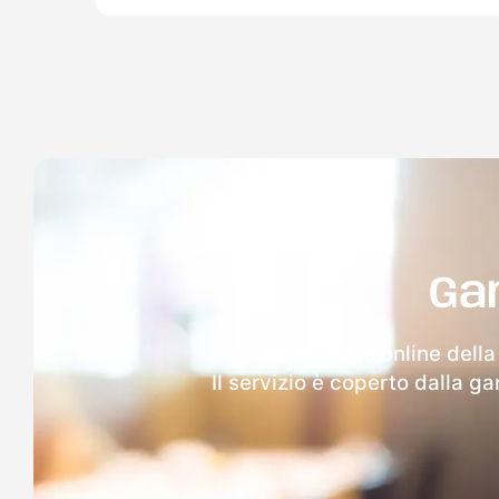
Ga
Dopo l'invio online dell
Il servizio è coperto dalla g