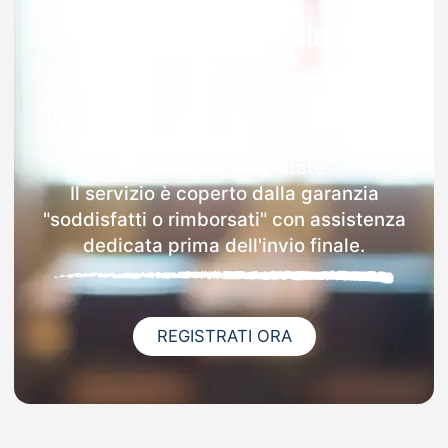
Garanzia 100% sulla tua
MAD
Dopo l'invio online della MAD a Bagnolo
San Vito riceverai via email i dettagli
delle scuole contattate.
Il servizio è coperto dalla garanzia
"soddisfatti o rimborsati" con assistenza
dedicata prima dell'invio finale.
REGISTRATI ORA