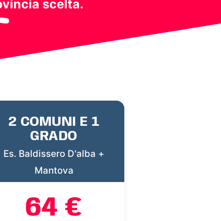
ovincia scelta.
2 COMUNI E 1
GRADO
Es. Baldissero D'alba +
Mantova
64 €