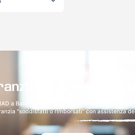
t
ranzia 100% sulla tua 
MAD a Baldissero D'alba riceverai via email i dettag
aranzia "soddisfatti o rimborsati" con assistenza ded