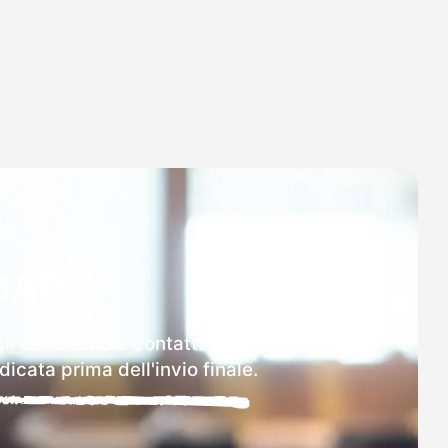
MAD
li delle scuole contattate.
icata prima dell'invio finale.