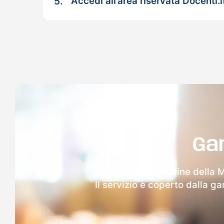
5.
Accedi all’area riservata Docenti.i
Ga
Dopo l'invio online della 
Il servizio è coperto dalla g