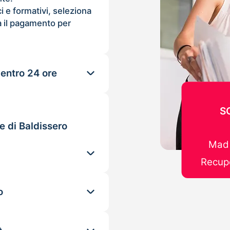
ci e formativi, seleziona
 il pagamento per
 entro 24 ore
S
e di Baldissero
Mad 
Recupe
o