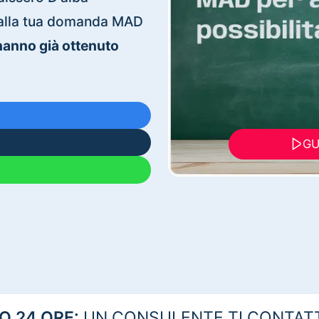
ti alla tua domanda MAD
 hanno già ottenuto
GU
 24 ORE:
UN CONSULENTE TI CONTAT