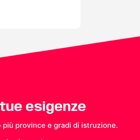
 tue esigenze
 più province e gradi di istruzione.