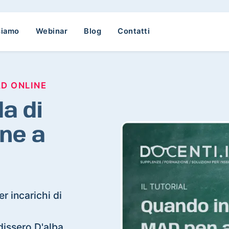
siamo
Webinar
Blog
Contatti
AD ONLINE
a di
ne a
r incarichi di
ldissero D'alba