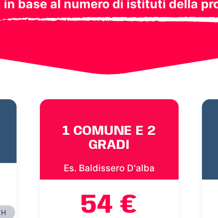
a in base al numero di istituti della pr
1 COMUNE E 2
GRADI
Es. Baldissero D'alba
54 €
2H