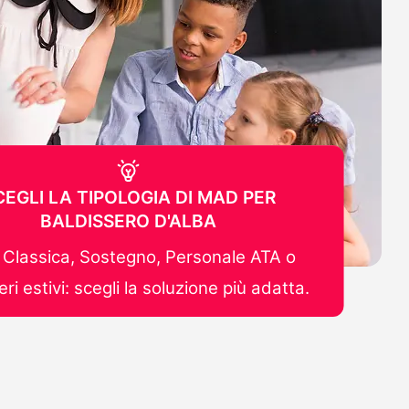
CEGLI LA TIPOLOGIA DI MAD PER
BALDISSERO D'ALBA
Classica, Sostegno, Personale ATA o
ri estivi: scegli la soluzione più adatta.