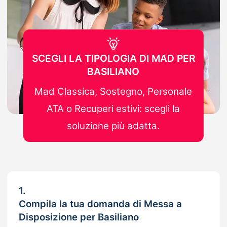
SCEGLI LA TIPOLOGIA DI MAD PER
BASILIANO
Mad Classica, Sostegno, Personale
ATA o Recuperi estivi: scegli la
soluzione più adatta.
1.
Compila la tua domanda di Messa a
Disposizione per Basiliano