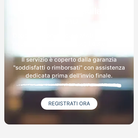
Garanzia 100% sulla tua
MAD
Dopo l'invio online della MAD a Basiliano
riceverai via email i dettagli delle scuole
contattate.
Il servizio è coperto dalla garanzia
"soddisfatti o rimborsati" con assistenza
dedicata prima dell'invio finale.
REGISTRATI ORA