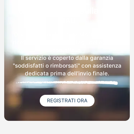
Garanzia 100% sulla tua
MAD
Dopo l'invio online della MAD a Bellagio
riceverai via email i dettagli delle scuole
contattate.
Il servizio è coperto dalla garanzia
"soddisfatti o rimborsati" con assistenza
dedicata prima dell'invio finale.
REGISTRATI ORA