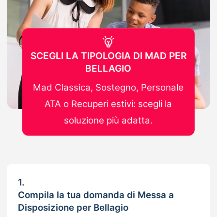
SCEGLI LA TIPOLOGIA DI MAD PER
BELLAGIO
Mad Classica, Sostegno, Personale
ATA o Recuperi estivi: scegli la
soluzione più adatta.
1.
Compila la tua domanda di Messa a
Disposizione per Bellagio