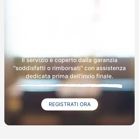
Garanzia 100% sulla tua
MAD
Dopo l'invio online della MAD a Bellizzi
riceverai via email i dettagli delle scuole
contattate.
Il servizio è coperto dalla garanzia
"soddisfatti o rimborsati" con assistenza
dedicata prima dell'invio finale.
REGISTRATI ORA