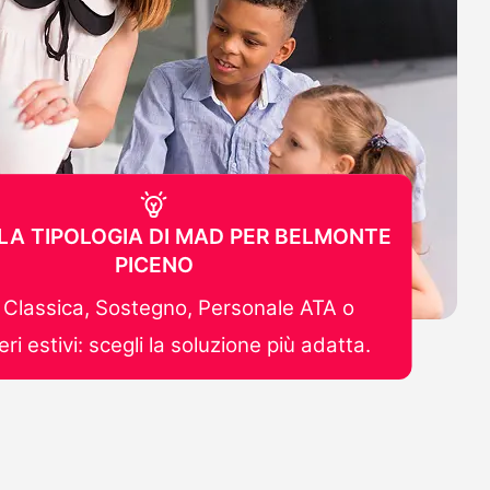
 LA TIPOLOGIA DI MAD PER BELMONTE
PICENO
Classica, Sostegno, Personale ATA o
ri estivi: scegli la soluzione più adatta.