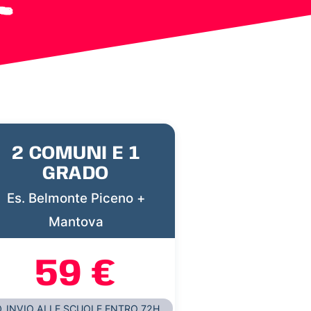
2 COMUNI E 1
GRADO
Es. Belmonte Piceno +
Mantova
59 €
INVIO ALLE SCUOLE ENTRO 72H