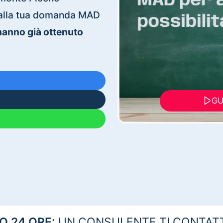
ti alla tua domanda MAD
 hanno già ottenuto
GU
 24 ORE:
UN CONSULENTE TI CONTAT