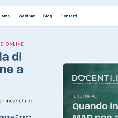
siamo
Webinar
Blog
Contatti
AD ONLINE
a di
ne a
r incarichi di
elmonte Piceno