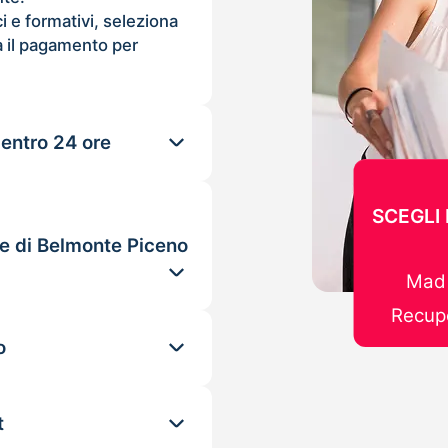
ci e formativi, seleziona
 il pagamento per
 entro 24 ore
SCEGLI
le di Belmonte Piceno
Mad 
Recupe
o
t