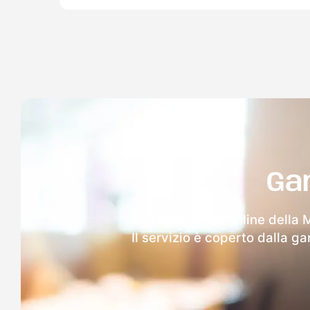
Ga
Dopo l'invio online della 
Il servizio è coperto dalla g