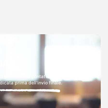
MAD
li delle scuole contattate.
icata prima dell'invio finale.