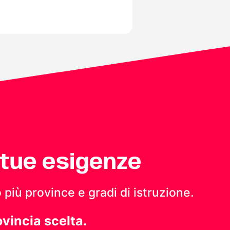
 tue esigenze
 più province e gradi di istruzione.
ovincia scelta.