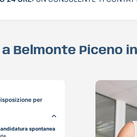
D a Belmonte Piceno i
isposizione per
candidatura spontanea
nte.