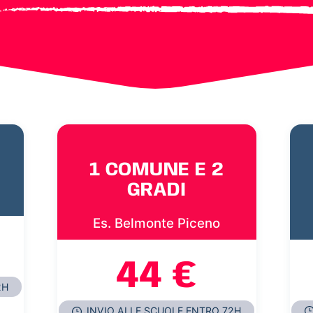
1 COMUNE E 2
GRADI
Es. Belmonte Piceno
44 €
2H
INVIO ALLE SCUOLE ENTRO 72H