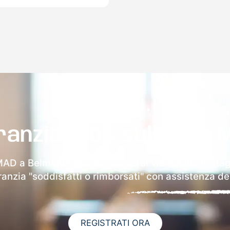
ranzia 100% sulla tua 
MAD a Belmonte Piceno riceverai via email i dettag
aranzia "soddisfatti o rimborsati" con assistenza ded
REGISTRATI ORA