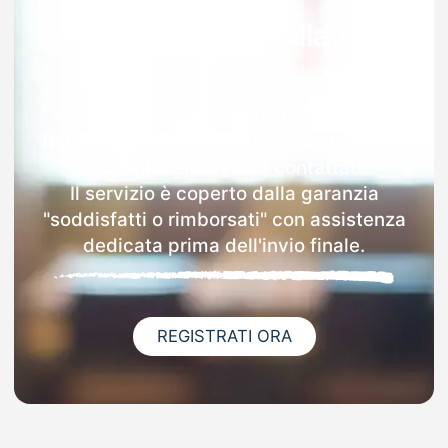
Garanzia 100% sulla tua
MAD
Dopo l'invio online della MAD a
Belvedere Di Spinello riceverai via email
i dettagli delle scuole contattate.
Il servizio è coperto dalla garanzia
"soddisfatti o rimborsati" con assistenza
dedicata prima dell'invio finale.
REGISTRATI ORA