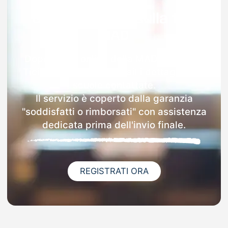
Garanzia 100% sulla tua
MAD
Dopo l'invio online della MAD a Bernate
Ticino riceverai via email i dettagli delle
scuole contattate.
Il servizio è coperto dalla garanzia
"soddisfatti o rimborsati" con assistenza
dedicata prima dell'invio finale.
REGISTRATI ORA