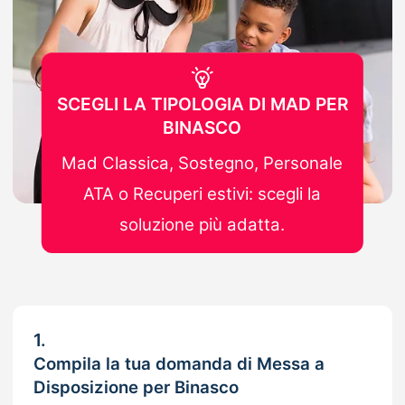
SCEGLI LA TIPOLOGIA DI MAD PER
BINASCO
Mad Classica, Sostegno, Personale
ATA o Recuperi estivi: scegli la
soluzione più adatta.
1.
Compila la tua domanda di Messa a
Disposizione per Binasco