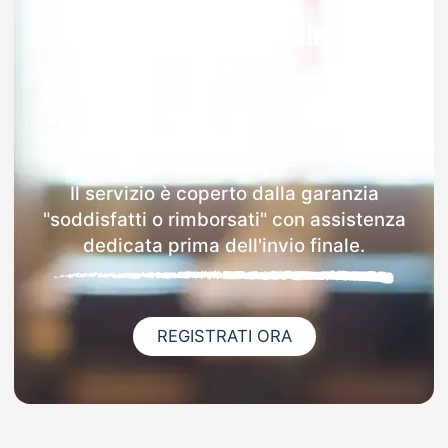
Garanzia 100% sulla tua
MAD
Dopo l'invio online della MAD a Binasco
riceverai via email i dettagli delle scuole
contattate.
Il servizio è coperto dalla garanzia
"soddisfatti o rimborsati" con assistenza
dedicata prima dell'invio finale.
REGISTRATI ORA