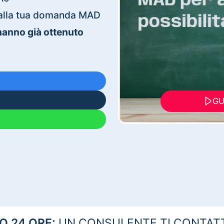
ti alla tua domanda MAD
 hanno già ottenuto
GU
 24 ORE:
UN CONSULENTE TI CONTAT