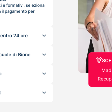
ci e formativi, seleziona
 il pagamento per
 entro 24 ore
cuole di Bione
SCE
Mad 
o
Recupe
t