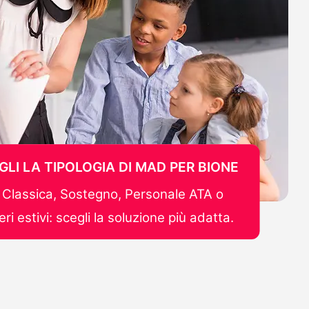
GLI LA TIPOLOGIA DI MAD PER BIONE
Classica, Sostegno, Personale ATA o
ri estivi: scegli la soluzione più adatta.