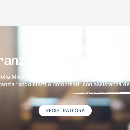
ranzia 100% sulla tua 
della MAD a Bione riceverai via email i dettagli del
aranzia "soddisfatti o rimborsati" con assistenza ded
REGISTRATI ORA