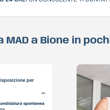
ua MAD a Bione in poc
isposizione per
candidatura spontanea
nte.