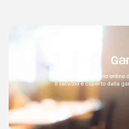
Ga
Dopo l'invio online 
Il servizio è coperto dalla g