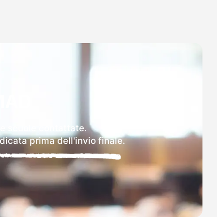
MAD
le scuole contattate.
icata prima dell'invio finale.