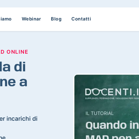
siamo
Webinar
Blog
Contatti
AD ONLINE
a di
ne a
r incarichi di
one