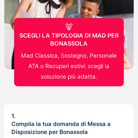
SCEGLI LA TIPOLOGIA DI MAD PER
BONASSOLA
Mad Classica, Sostegno, Personale
ATA o Recuperi estivi: scegli la
soluzione più adatta.
1.
Compila la tua domanda di Messa a
Disposizione per Bonassola