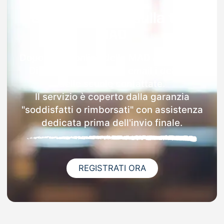
Garanzia 100% sulla tua
MAD
Dopo l'invio online della MAD a Brembate
Di Sopra riceverai via email i dettagli
delle scuole contattate.
Il servizio è coperto dalla garanzia
"soddisfatti o rimborsati" con assistenza
dedicata prima dell'invio finale.
REGISTRATI ORA