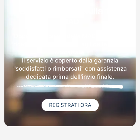
Garanzia 100% sulla tua
MAD
Dopo l'invio online della MAD a Brembio
riceverai via email i dettagli delle scuole
contattate.
Il servizio è coperto dalla garanzia
"soddisfatti o rimborsati" con assistenza
dedicata prima dell'invio finale.
REGISTRATI ORA