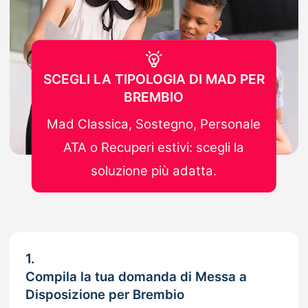
SCEGLI LA TIPOLOGIA DI MAD PER
BREMBIO
Mad Classica, Sostegno, Personale
ATA o Recuperi estivi: scegli la
soluzione più adatta.
1.
Compila la tua domanda di Messa a
Disposizione per Brembio