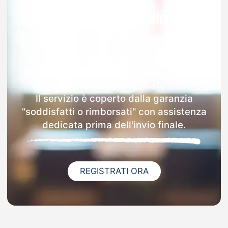
Garanzia 100% sulla tua
MAD
Dopo l'invio online della MAD a
Bricherasio riceverai via email i dettagli
delle scuole contattate.
Il servizio è coperto dalla garanzia
"soddisfatti o rimborsati" con assistenza
dedicata prima dell'invio finale.
REGISTRATI ORA