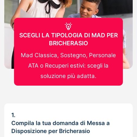
SCEGLI LA TIPOLOGIA DI MAD PER
BRICHERASIO
Mad Classica, Sostegno, Personale
ATA o Recuperi estivi: scegli la
soluzione più adatta.
1.
Compila la tua domanda di Messa a
Disposizione per Bricherasio