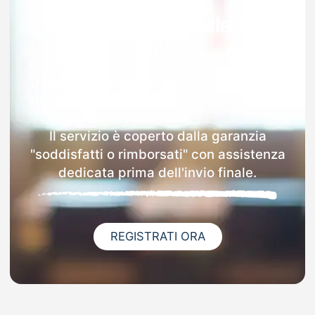
Garanzia 100% sulla tua
MAD
Dopo l'invio online della MAD a Brumano
riceverai via email i dettagli delle scuole
contattate.
Il servizio è coperto dalla garanzia
"soddisfatti o rimborsati" con assistenza
dedicata prima dell'invio finale.
REGISTRATI ORA