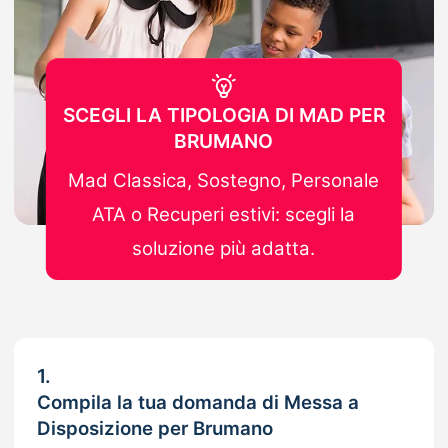
SCEGLI LA TIPOLOGIA DI MAD PER
BRUMANO
Mad Classica, Sostegno, Personale
ATA o Recuperi estivi: scegli la
soluzione più adatta.
1.
Compila la tua domanda di Messa a
Disposizione per Brumano