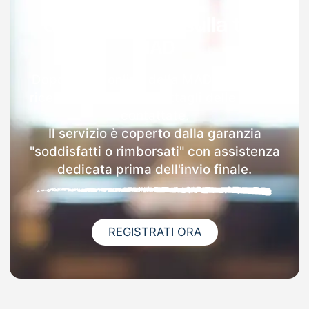
Garanzia 100% sulla tua
MAD
Dopo l'invio online della MAD a Brunello
riceverai via email i dettagli delle scuole
contattate.
Il servizio è coperto dalla garanzia
"soddisfatti o rimborsati" con assistenza
dedicata prima dell'invio finale.
REGISTRATI ORA