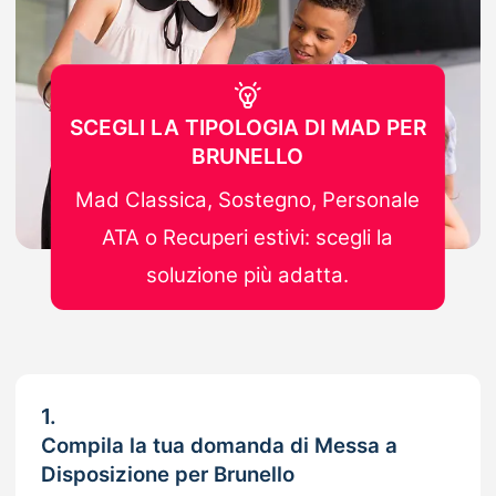
SCEGLI LA TIPOLOGIA DI MAD PER
BRUNELLO
Mad Classica, Sostegno, Personale
ATA o Recuperi estivi: scegli la
soluzione più adatta.
1.
Compila la tua domanda di Messa a
Disposizione per Brunello