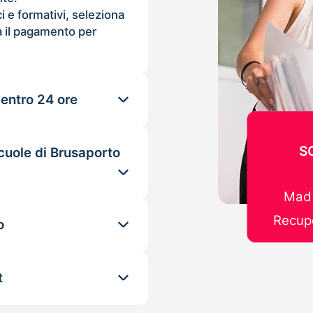
ci e formativi, seleziona
 il pagamento per
 entro 24 ore
S
cuole di Brusaporto
Mad 
Recupe
o
t