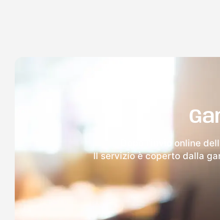
Ga
Dopo l'invio online del
Il servizio è coperto dalla g