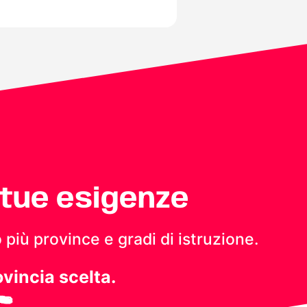
 tue esigenze
 più province e gradi di istruzione.
ovincia scelta.