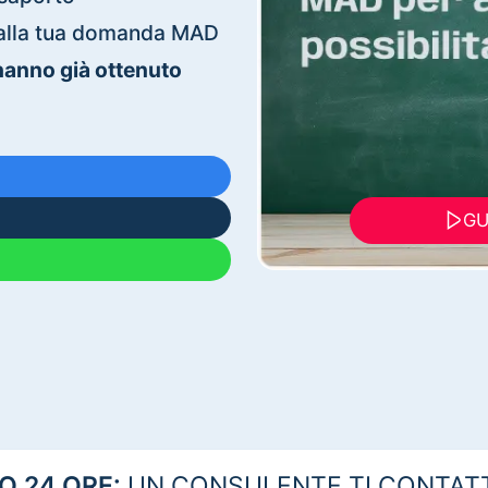
ti alla tua domanda MAD
 hanno già ottenuto
GU
 24 ORE:
UN CONSULENTE TI CONTAT