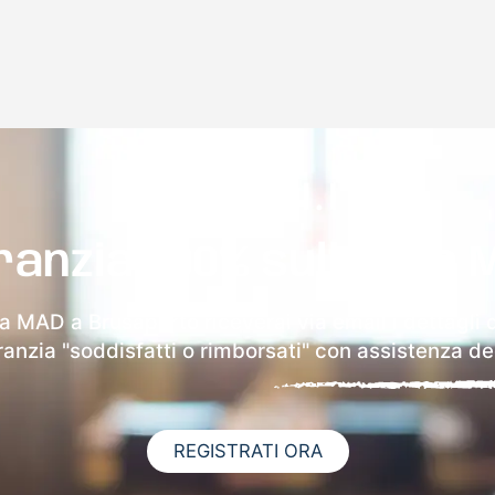
ranzia 100% sulla tua 
la MAD a Brusaporto riceverai via email i dettagli 
aranzia "soddisfatti o rimborsati" con assistenza ded
REGISTRATI ORA