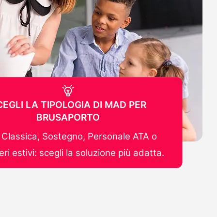
CEGLI LA TIPOLOGIA DI MAD PER
BRUSAPORTO
Classica, Sostegno, Personale ATA o
ri estivi: scegli la soluzione più adatta.