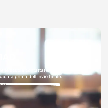
MAD
delle scuole contattate.
icata prima dell'invio finale.