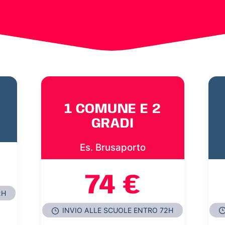
1 COMUNE E 2
GRADI
Es. Brusaporto
74 €
2H
INVIO ALLE SCUOLE ENTRO 72H