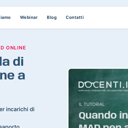
siamo
Webinar
Blog
Contatti
AD ONLINE
a di
ne a
r incarichi di
usaporto