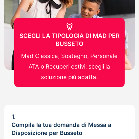
SCEGLI LA TIPOLOGIA DI MAD PER
BUSSETO
Mad Classica, Sostegno, Personale
ATA o Recuperi estivi: scegli la
soluzione più adatta.
1.
Compila la tua domanda di Messa a
Disposizione per Busseto