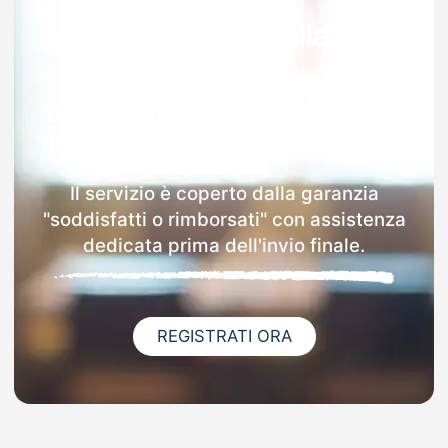
Garanzia 100% sulla tua
MAD
Dopo l'invio online della MAD a Busseto
riceverai via email i dettagli delle scuole
contattate.
Il servizio è coperto dalla garanzia
"soddisfatti o rimborsati" con assistenza
dedicata prima dell'invio finale.
REGISTRATI ORA