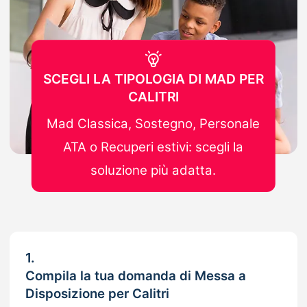
SCEGLI LA TIPOLOGIA DI MAD PER
CALITRI
Mad Classica, Sostegno, Personale
ATA o Recuperi estivi: scegli la
soluzione più adatta.
1.
Compila la tua domanda di Messa a
Disposizione per Calitri