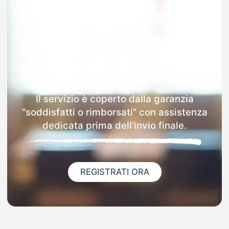
Garanzia 100% sulla tua
MAD
Dopo l'invio online della MAD a Calitri
riceverai via email i dettagli delle scuole
contattate.
Il servizio è coperto dalla garanzia
"soddisfatti o rimborsati" con assistenza
dedicata prima dell'invio finale.
REGISTRATI ORA