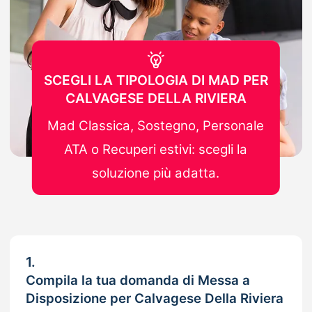
SCEGLI LA TIPOLOGIA DI MAD PER
CALVAGESE DELLA RIVIERA
Mad Classica, Sostegno, Personale
ATA o Recuperi estivi: scegli la
soluzione più adatta.
1.
Compila la tua domanda di Messa a
Disposizione per Calvagese Della Riviera