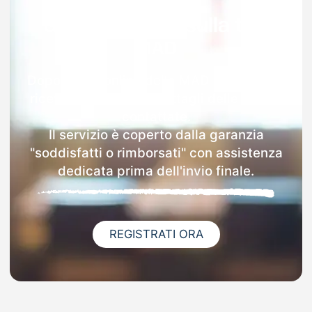
Garanzia 100% sulla tua
MAD
Dopo l'invio online della MAD a Caminata
riceverai via email i dettagli delle scuole
contattate.
Il servizio è coperto dalla garanzia
"soddisfatti o rimborsati" con assistenza
dedicata prima dell'invio finale.
REGISTRATI ORA