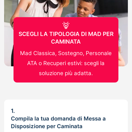
SCEGLI LA TIPOLOGIA DI MAD PER
CAMINATA
Mad Classica, Sostegno, Personale
ATA o Recuperi estivi: scegli la
soluzione più adatta.
1.
Compila la tua domanda di Messa a
Disposizione per Caminata