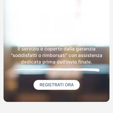
Garanzia 100% sulla tua
MAD
Dopo l'invio online della MAD a Candia
Lomellina riceverai via email i dettagli
delle scuole contattate.
Il servizio è coperto dalla garanzia
"soddisfatti o rimborsati" con assistenza
dedicata prima dell'invio finale.
REGISTRATI ORA