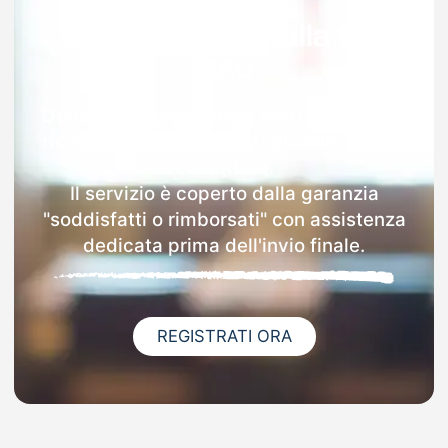
Garanzia 100% sulla tua
MAD
Dopo l'invio online della MAD a Carbonia
riceverai via email i dettagli delle scuole
contattate.
Il servizio è coperto dalla garanzia
"soddisfatti o rimborsati" con assistenza
dedicata prima dell'invio finale.
REGISTRATI ORA