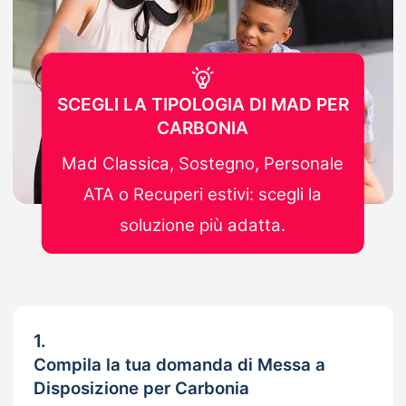
SCEGLI LA TIPOLOGIA DI MAD PER
CARBONIA
Mad Classica, Sostegno, Personale
ATA o Recuperi estivi: scegli la
soluzione più adatta.
1.
Compila la tua domanda di Messa a
Disposizione per Carbonia