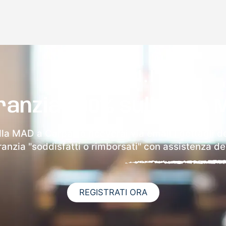
ranzia 100% sulla tua 
lla MAD a Carpasio riceverai via email i dettagli d
aranzia "soddisfatti o rimborsati" con assistenza ded
REGISTRATI ORA