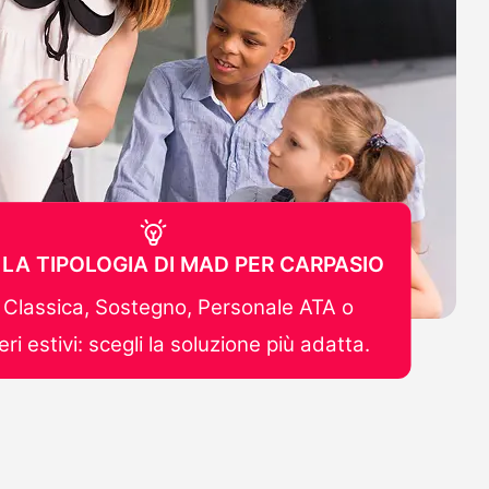
 LA TIPOLOGIA DI MAD PER CARPASIO
Classica, Sostegno, Personale ATA o
ri estivi: scegli la soluzione più adatta.