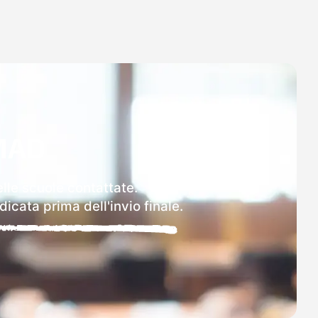
MAD
elle scuole contattate.
icata prima dell'invio finale.