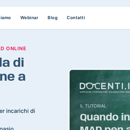
siamo
Webinar
Blog
Contatti
AD ONLINE
a di
ne a
r incarichi di
rpasio