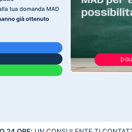
ti alla tua domanda MAD
 hanno già ottenuto
GU
 24 ORE:
UN CONSULENTE TI CONTAT