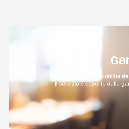
Ga
Dopo l'invio online de
Il servizio è coperto dalla g