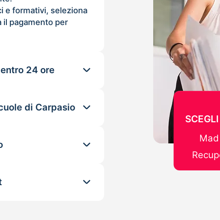
ci e formativi, seleziona
 il pagamento per
 entro 24 ore
cuole di Carpasio
SCEGLI
Mad 
o
Recupe
t