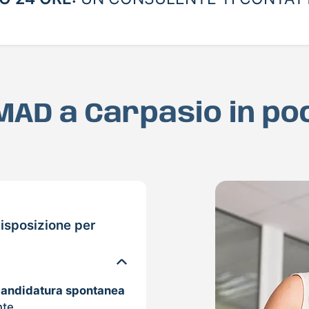
 MAD a Carpasio in p
isposizione per
candidatura spontanea
nte.