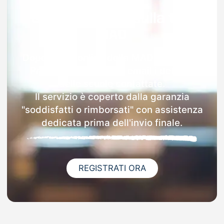
Garanzia 100% sulla tua
MAD
Dopo l'invio online della MAD a Casal Di
Principe riceverai via email i dettagli
delle scuole contattate.
Il servizio è coperto dalla garanzia
"soddisfatti o rimborsati" con assistenza
dedicata prima dell'invio finale.
REGISTRATI ORA