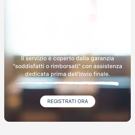
Garanzia 100% sulla tua
MAD
Dopo l'invio online della MAD a Casaletto
Ceredano riceverai via email i dettagli
delle scuole contattate.
Il servizio è coperto dalla garanzia
"soddisfatti o rimborsati" con assistenza
dedicata prima dell'invio finale.
REGISTRATI ORA