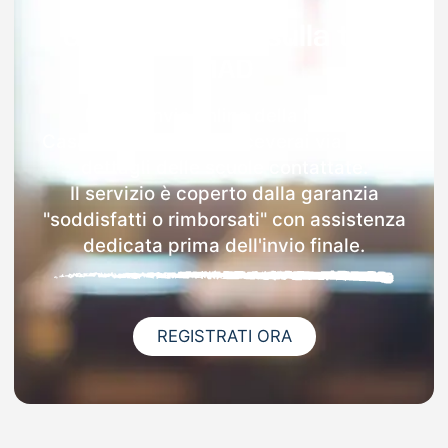
Garanzia 100% sulla tua
MAD
Dopo l'invio online della MAD a
Casamicciola Terme riceverai via email i
dettagli delle scuole contattate.
Il servizio è coperto dalla garanzia
"soddisfatti o rimborsati" con assistenza
dedicata prima dell'invio finale.
REGISTRATI ORA