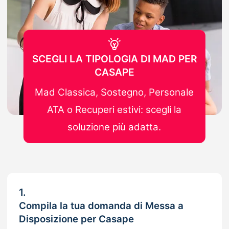
SCEGLI LA TIPOLOGIA DI MAD PER
CASAPE
Mad Classica, Sostegno, Personale
ATA o Recuperi estivi: scegli la
soluzione più adatta.
1.
Compila la tua domanda di Messa a
Disposizione per Casape