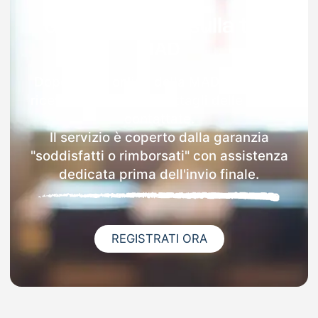
Garanzia 100% sulla tua
MAD
Dopo l'invio online della MAD a Casape
riceverai via email i dettagli delle scuole
contattate.
Il servizio è coperto dalla garanzia
"soddisfatti o rimborsati" con assistenza
dedicata prima dell'invio finale.
REGISTRATI ORA