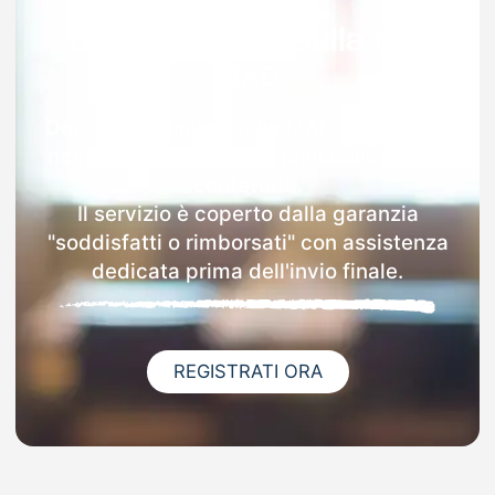
Garanzia 100% sulla tua
MAD
Dopo l'invio online della MAD a Cassiglio
riceverai via email i dettagli delle scuole
contattate.
Il servizio è coperto dalla garanzia
"soddisfatti o rimborsati" con assistenza
dedicata prima dell'invio finale.
REGISTRATI ORA