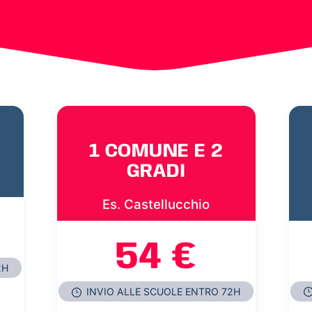
1 COMUNE E 2
GRADI
Es. Castellucchio
54 €
2H
INVIO ALLE SCUOLE ENTRO 72H