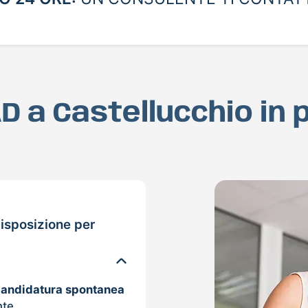
AD a Castellucchio in
isposizione per
candidatura spontanea
nte.