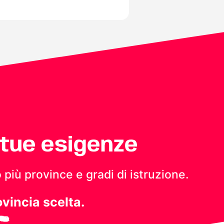
 tue esigenze
 più province e gradi di istruzione.
ovincia scelta.