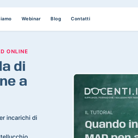
siamo
Webinar
Blog
Contatti
AD ONLINE
a di
ne a
r incarichi di
stellucchio