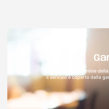
Ga
Dopo l'invio online dell
Il servizio è coperto dalla g