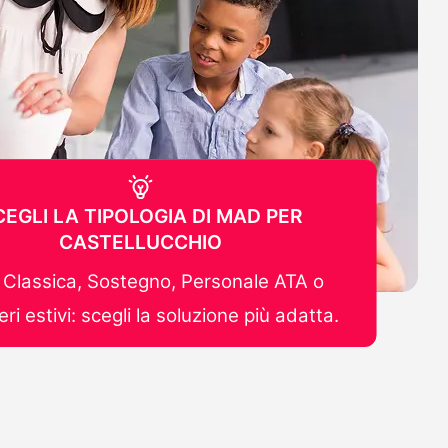
CEGLI LA TIPOLOGIA DI MAD PER
CASTELLUCCHIO
Classica, Sostegno, Personale ATA o
ri estivi: scegli la soluzione più adatta.