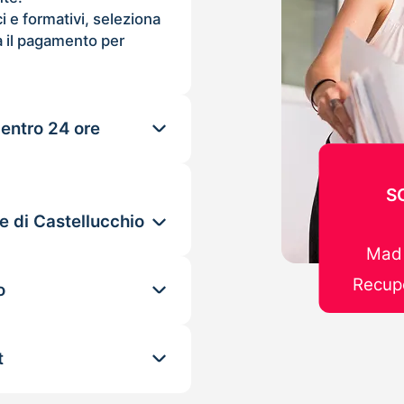
ci e formativi, seleziona
 il pagamento per
 entro 24 ore
S
e di Castellucchio
Mad 
Recupe
o
t