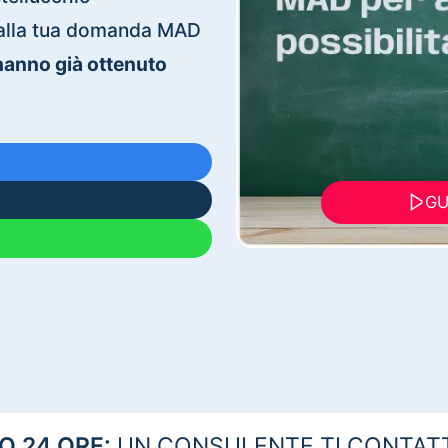
ti alla tua domanda MAD
 hanno già ottenuto
GU
 24 ORE:
UN CONSULENTE TI CONTAT