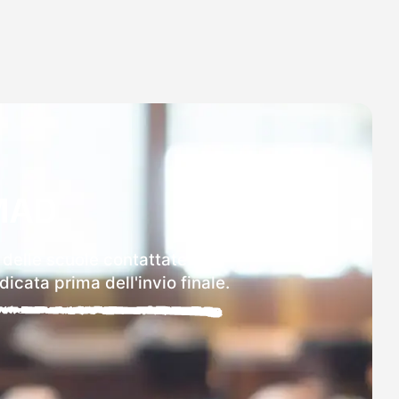
MAD
 delle scuole contattate.
icata prima dell'invio finale.