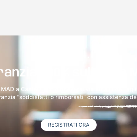
ranzia 100% sulla tua 
a MAD a Castellucchio riceverai via email i dettagli
aranzia "soddisfatti o rimborsati" con assistenza ded
REGISTRATI ORA