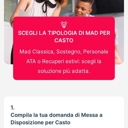
SCEGLI LA TIPOLOGIA DI MAD PER
CASTO
Mad Classica, Sostegno, Personale
ATA o Recuperi estivi: scegli la
soluzione più adatta.
1.
Compila la tua domanda di Messa a
Disposizione per Casto