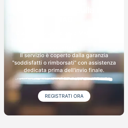
Garanzia 100% sulla tua
MAD
Dopo l'invio online della MAD a Casto
riceverai via email i dettagli delle scuole
contattate.
Il servizio è coperto dalla garanzia
"soddisfatti o rimborsati" con assistenza
dedicata prima dell'invio finale.
REGISTRATI ORA