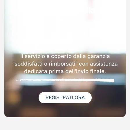
Garanzia 100% sulla tua
MAD
Dopo l'invio online della MAD a Cavallino
riceverai via email i dettagli delle scuole
contattate.
Il servizio è coperto dalla garanzia
"soddisfatti o rimborsati" con assistenza
dedicata prima dell'invio finale.
REGISTRATI ORA