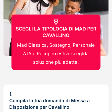
SCEGLI LA TIPOLOGIA DI MAD PER
CAVALLINO
Mad Classica, Sostegno, Personale
ATA o Recuperi estivi: scegli la
soluzione più adatta.
1.
Compila la tua domanda di Messa a
Disposizione per Cavallino