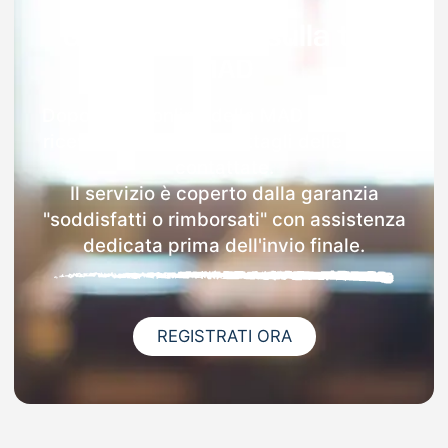
Garanzia 100% sulla tua
MAD
Dopo l'invio online della MAD a Cavriago
riceverai via email i dettagli delle scuole
contattate.
Il servizio è coperto dalla garanzia
"soddisfatti o rimborsati" con assistenza
dedicata prima dell'invio finale.
REGISTRATI ORA