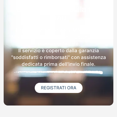
Garanzia 100% sulla tua
MAD
Dopo l'invio online della MAD a Cella
Monte riceverai via email i dettagli delle
scuole contattate.
Il servizio è coperto dalla garanzia
"soddisfatti o rimborsati" con assistenza
dedicata prima dell'invio finale.
REGISTRATI ORA