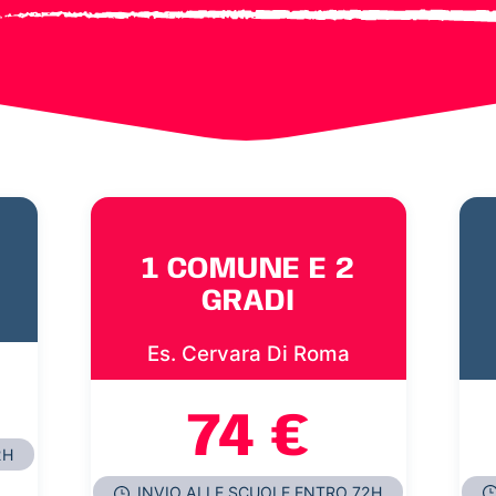
1 COMUNE E 2
GRADI
Es. Cervara Di Roma
74 €
2H
INVIO ALLE SCUOLE ENTRO 72H