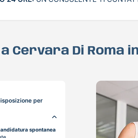
D a Cervara Di Roma i
isposizione per
candidatura spontanea
nte.