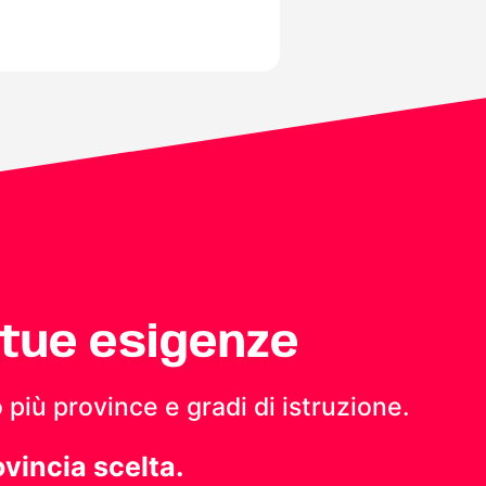
 tue esigenze
 più province e gradi di istruzione.
ovincia scelta.