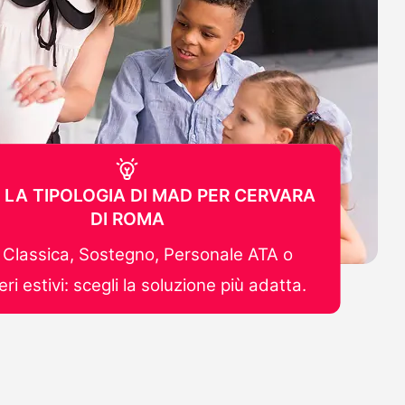
 LA TIPOLOGIA DI MAD PER CERVARA
DI ROMA
Classica, Sostegno, Personale ATA o
ri estivi: scegli la soluzione più adatta.