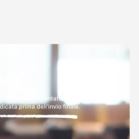
MAD
li delle scuole contattate.
icata prima dell'invio finale.