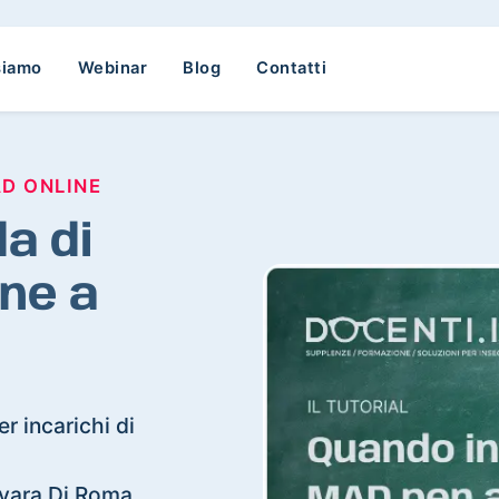
siamo
Webinar
Blog
Contatti
AD ONLINE
a di
ne a
r incarichi di
ervara Di Roma