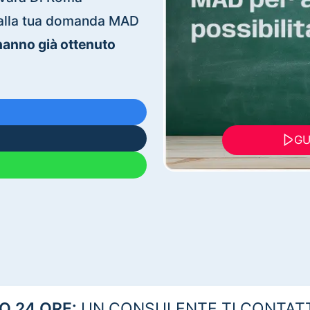
ti alla tua domanda MAD
 hanno già ottenuto
GU
 24 ORE:
UN CONSULENTE TI CONTAT