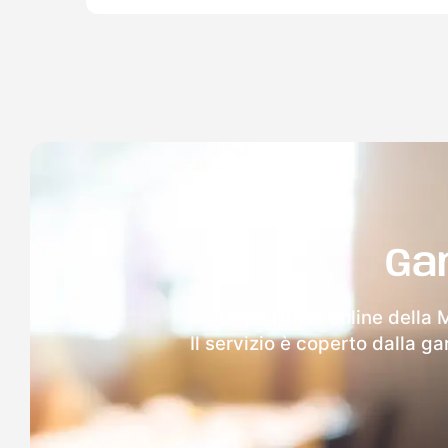
Ga
Dopo l'invio online della 
Il servizio è coperto dalla g