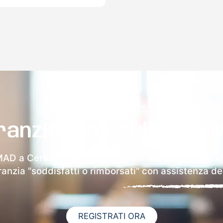
ranzia 100% sulla tua 
MAD a Cervara Di Roma riceverai via email i dettag
aranzia "soddisfatti o rimborsati" con assistenza ded
REGISTRATI ORA