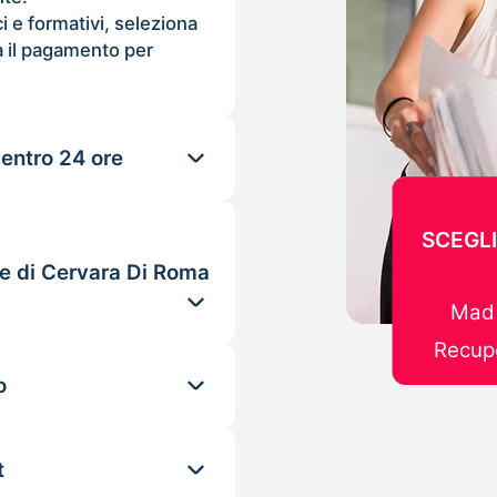
ci e formativi, seleziona
 il pagamento per
 entro 24 ore
SCEGLI
le di Cervara Di Roma
Mad 
Recupe
o
t