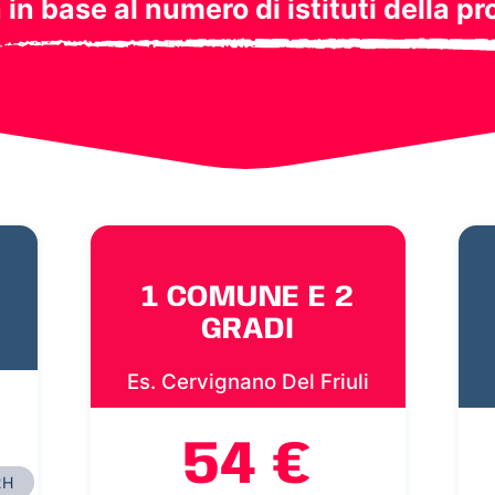
a in base al numero di istituti della pr
1 COMUNE E 2
GRADI
i
Es. Cervignano Del Friuli
54 €
2H