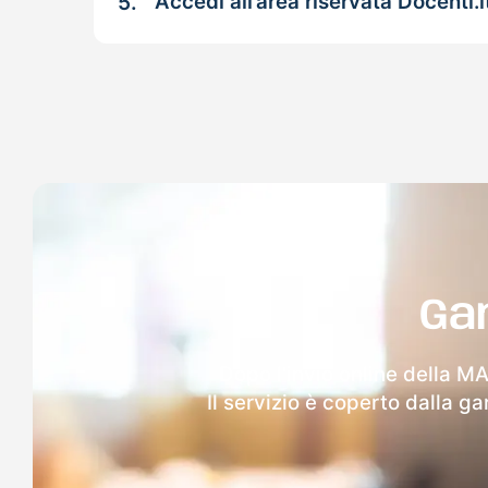
5.
Accedi all’area riservata Docenti.i
Ga
Dopo l'invio online della MA
Il servizio è coperto dalla g