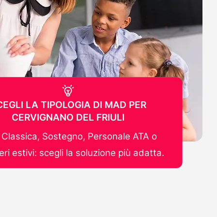
CEGLI LA TIPOLOGIA DI MAD PER
CERVIGNANO DEL FRIULI
Classica, Sostegno, Personale ATA o
ri estivi: scegli la soluzione più adatta.