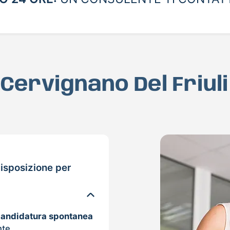
 Cervignano Del Friul
isposizione per
candidatura spontanea
nte.