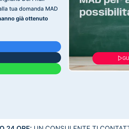
ti alla tua domanda MAD
 hanno già ottenuto
GU
 24 ORE:
UN CONSULENTE TI CONTAT