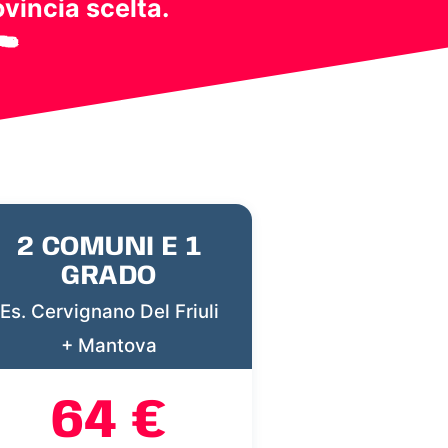
ovincia scelta.
2 COMUNI E 1
GRADO
Es. Cervignano Del Friuli
+ Mantova
64 €