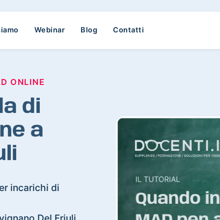
siamo
Webinar
Blog
Contatti
AD ONLINE
a di
ne a
li
r incarichi di
rvignano Del Friuli