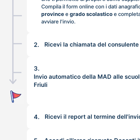
Compila il form online con i dati anagrafi
province
e
grado scolastico
e completa
avviare l'invio.
2.
Ricevi la chiamata del consulente
3.
Invio automatico della MAD alle scuo
Friuli
4.
Ricevi il report al termine dell'invi