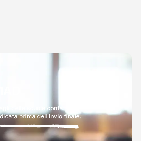
MAD
agli delle scuole contattate.
icata prima dell'invio finale.