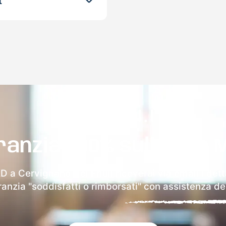
t
ranzia 100% sulla tua 
D a Cervignano Del Friuli riceverai via email i dett
aranzia "soddisfatti o rimborsati" con assistenza ded