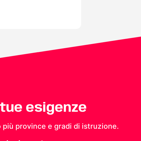
 tue esigenze
 più province e gradi di istruzione.