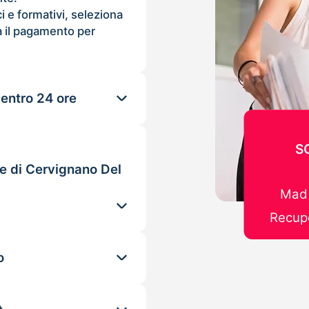
ci e formativi, seleziona
 il pagamento per
 entro 24 ore
S
le di Cervignano Del
Mad 
Recupe
o