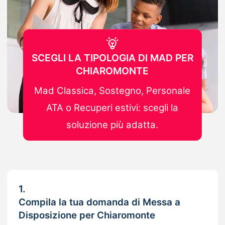
SCEGLI LA TIPOLOGIA DI MAD PER
CHIAROMONTE
Mad Classica, Sostegno, Personale
ATA o Recuperi estivi: scegli la
soluzione più adatta.
1.
Compila la tua domanda di Messa a
Disposizione per Chiaromonte