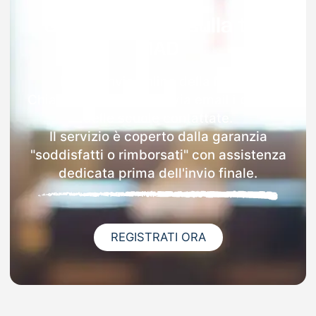
Garanzia 100% sulla tua
MAD
Dopo l'invio online della MAD a
Chiaromonte riceverai via email i dettagli
delle scuole contattate.
Il servizio è coperto dalla garanzia
"soddisfatti o rimborsati" con assistenza
dedicata prima dell'invio finale.
REGISTRATI ORA