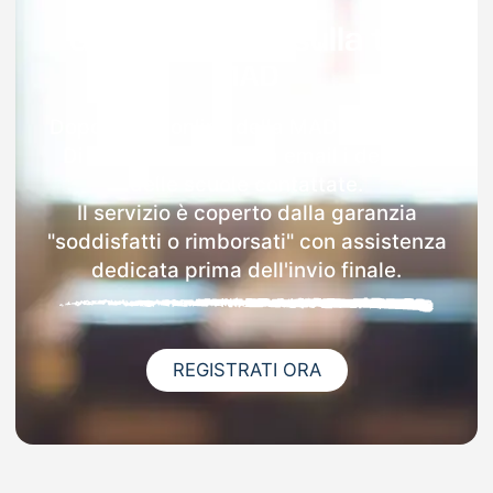
Garanzia 100% sulla tua
MAD
Dopo l'invio online della MAD a Cisterna
Di Latina riceverai via email i dettagli
delle scuole contattate.
Il servizio è coperto dalla garanzia
"soddisfatti o rimborsati" con assistenza
dedicata prima dell'invio finale.
REGISTRATI ORA