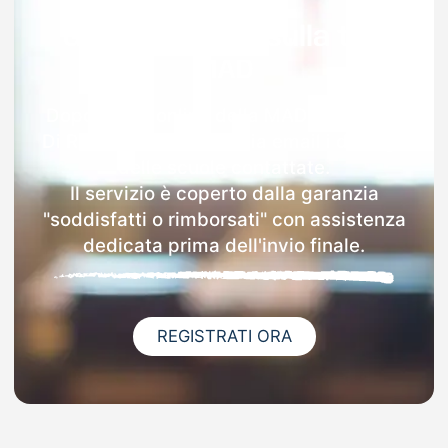
Garanzia 100% sulla tua
MAD
Dopo l'invio online della MAD a Civitella
Di Romagna riceverai via email i dettagli
delle scuole contattate.
Il servizio è coperto dalla garanzia
"soddisfatti o rimborsati" con assistenza
dedicata prima dell'invio finale.
REGISTRATI ORA