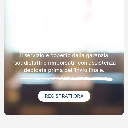
Garanzia 100% sulla tua
MAD
Dopo l'invio online della MAD a Comazzo
riceverai via email i dettagli delle scuole
contattate.
Il servizio è coperto dalla garanzia
"soddisfatti o rimborsati" con assistenza
dedicata prima dell'invio finale.
REGISTRATI ORA