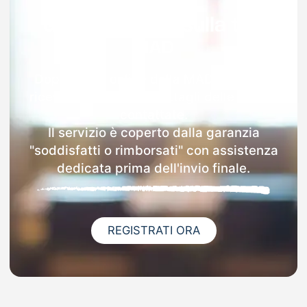
Garanzia 100% sulla tua
MAD
Dopo l'invio online della MAD a Condrò
riceverai via email i dettagli delle scuole
contattate.
Il servizio è coperto dalla garanzia
"soddisfatti o rimborsati" con assistenza
dedicata prima dell'invio finale.
REGISTRATI ORA