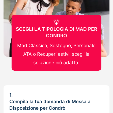
SCEGLI LA TIPOLOGIA DI MAD PER
CONDRÒ
Mad Classica, Sostegno, Personale
ATA o Recuperi estivi: scegli la
soluzione più adatta.
1.
Compila la tua domanda di Messa a
Disposizione per Condrò