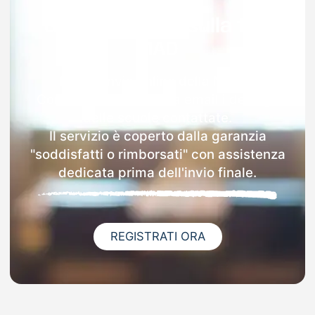
Garanzia 100% sulla tua
MAD
Dopo l'invio online della MAD a
Conselice riceverai via email i dettagli
delle scuole contattate.
Il servizio è coperto dalla garanzia
"soddisfatti o rimborsati" con assistenza
dedicata prima dell'invio finale.
REGISTRATI ORA